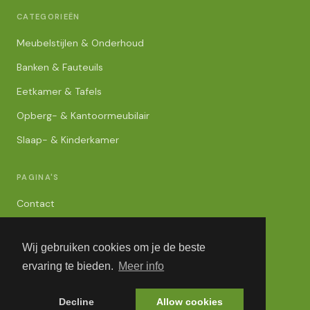
CATEGORIEËN
Meubelstijlen & Onderhoud
Banken & Fauteuils
Eetkamer & Tafels
Opberg- & Kantoormeubilair
Slaap- & Kinderkamer
PAGINA'S
Contact
Privacybeleid
Wij gebruiken cookies om je de beste
Algemene Voorwaarden
ervaring te bieden.
Meer info
Adverteren
Decline
Allow cookies