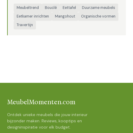
Meubeltrend
Bouclé
Eettafel
Duurzame meubels
Eetkamer inrichten
Mangohout
Organische vormen
Travertijn
MeubelMomenten.com
Ontdek unieke meubels die jouw interieur
bijzonder maken. Reviews, kooptips en
designinspiratie voor elk budget.