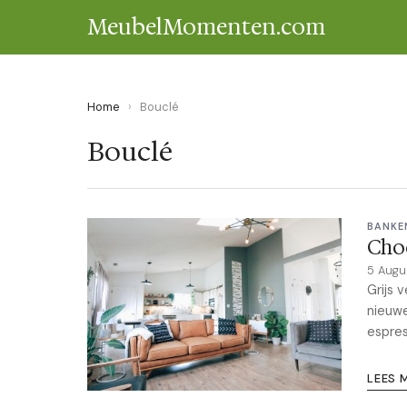
MeubelMomenten.com
Home
›
Bouclé
Bouclé
BANKE
Choc
5 Augu
Grijs 
nieuwe
espres
LEES 