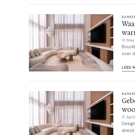
BANKE
Waa
war
13 Ma
Bouclé
over d
LEES 
BANKE
Gebo
woo
17 Apr
Desig
driezi