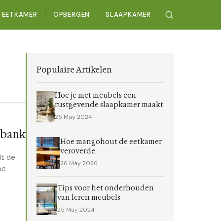
EETKAMER
OPBERGEN
SLAAPKAMER
Populaire Artikelen
Hoe je met meubels een
rustgevende slaapkamer maakt
25 May 2024
 bank
Hoe mangohout de eetkamer
veroverde
dt de
26 May 2026
pe
Tips voor het onderhouden
van leren meubels
25 May 2024